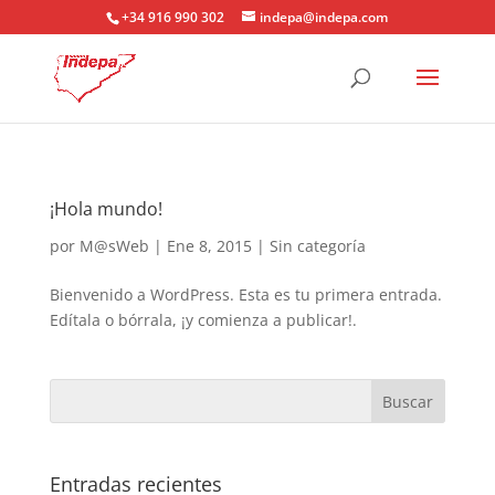
+34 916 990 302
indepa@indepa.com
¡Hola mundo!
por
M@sWeb
|
Ene 8, 2015
|
Sin categoría
Bienvenido a WordPress. Esta es tu primera entrada.
Edítala o bórrala, ¡y comienza a publicar!.
Entradas recientes